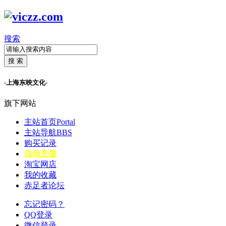
搜索
搜 索
-上海东映文化-
旗下网站
主站首页
Portal
主站导航
BBS
购买记录
自动充值
淘宝网店
我的收藏
赤足者论坛
忘记密码？
QQ登录
微信登录