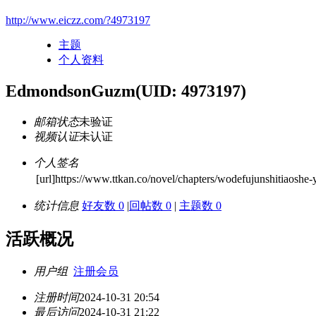
http://www.eiczz.com/?4973197
主题
个人资料
EdmondsonGuzm
(UID: 4973197)
邮箱状态
未验证
视频认证
未认证
个人签名
[url]https://www.ttkan.co/novel/chapters/wodefujunshitiaoshe-
统计信息
好友数 0
|
回帖数 0
|
主题数 0
活跃概况
用户组
注册会员
注册时间
2024-10-31 20:54
最后访问
2024-10-31 21:22