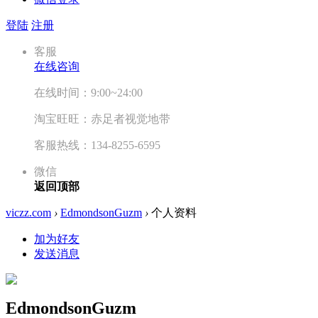
登陆
注册
客服
在线咨询
在线时间：9:00~24:00
淘宝旺旺：赤足者视觉地带
客服热线：134-8255-6595
微信
返回顶部
viczz.com
›
EdmondsonGuzm
›
个人资料
加为好友
发送消息
EdmondsonGuzm