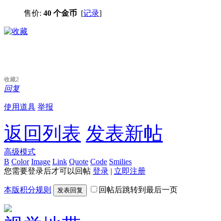
售价:
40 个金币
[
记录
]
收藏
2
回复
使用道具
举报
返回列表
发表新帖
高级模式
B
Color
Image
Link
Quote
Code
Smilies
您需要登录后才可以回帖
登录
|
立即注册
本版积分规则
回帖后跳转到最后一页
发表回复