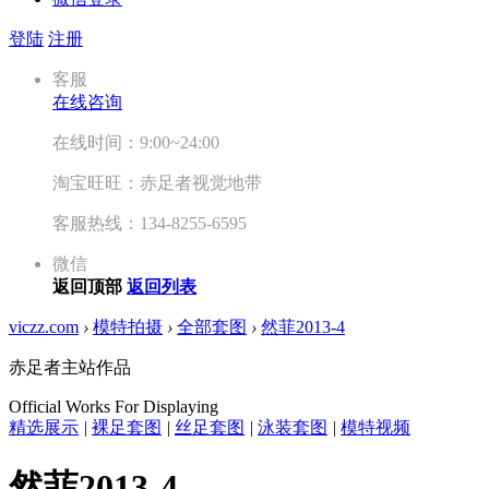
登陆
注册
客服
在线咨询
在线时间：9:00~24:00
淘宝旺旺：赤足者视觉地带
客服热线：134-8255-6595
微信
返回顶部
返回列表
viczz.com
›
模特拍摄
›
全部套图
›
然菲2013-4
赤足者主站作品
Official Works For Displaying
精选展示
|
裸足套图
|
丝足套图
|
泳装套图
|
模特视频
然菲2013-4