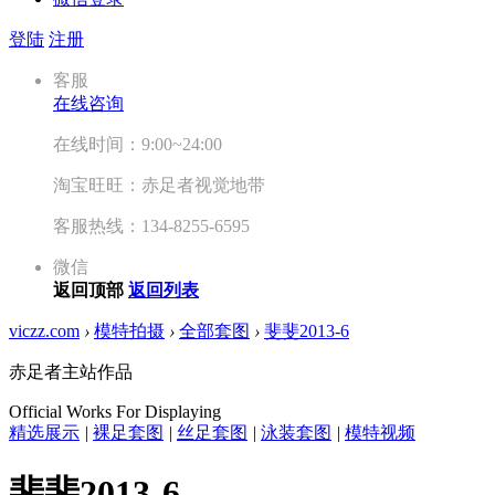
登陆
注册
客服
在线咨询
在线时间：9:00~24:00
淘宝旺旺：赤足者视觉地带
客服热线：134-8255-6595
微信
返回顶部
返回列表
viczz.com
›
模特拍摄
›
全部套图
›
斐斐2013-6
赤足者主站作品
Official Works For Displaying
精选展示
|
裸足套图
|
丝足套图
|
泳装套图
|
模特视频
斐斐2013-6