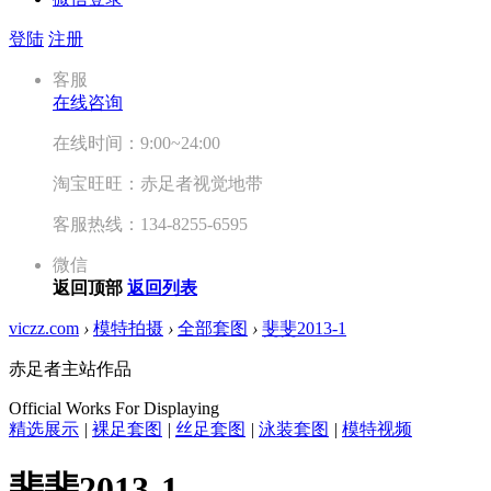
登陆
注册
客服
在线咨询
在线时间：9:00~24:00
淘宝旺旺：赤足者视觉地带
客服热线：134-8255-6595
微信
返回顶部
返回列表
viczz.com
›
模特拍摄
›
全部套图
›
斐斐2013-1
赤足者主站作品
Official Works For Displaying
精选展示
|
裸足套图
|
丝足套图
|
泳装套图
|
模特视频
斐斐2013-1