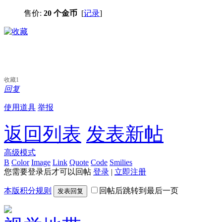
售价:
20 个金币
[
记录
]
收藏
1
回复
使用道具
举报
返回列表
发表新帖
高级模式
B
Color
Image
Link
Quote
Code
Smilies
您需要登录后才可以回帖
登录
|
立即注册
本版积分规则
回帖后跳转到最后一页
发表回复