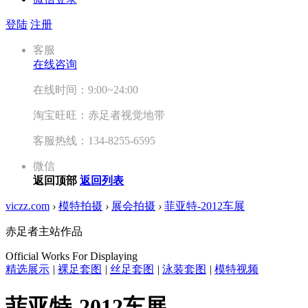
登陆
注册
客服
在线咨询
在线时间：9:00~24:00
淘宝旺旺：赤足者视觉地带
客服热线：134-8255-6595
微信
返回顶部
返回列表
viczz.com
›
模特拍摄
›
展会拍摄
›
菲亚特-2012车展
赤足者主站作品
Official Works For Displaying
精选展示
|
裸足套图
|
丝足套图
|
泳装套图
|
模特视频
菲亚特-2012车展