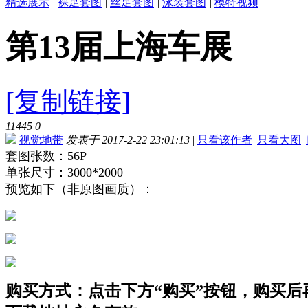
精选展示
|
裸足套图
|
丝足套图
|
泳装套图
|
模特视频
第13届上海车展
[复制链接]
11445
0
视觉地带
发表于 2017-2-22 23:01:13
|
只看该作者
|
只看大图
|
套图张数：56P
单张尺寸：3000*2000
预览如下（非原图画质）：
购买方式：点击下方“购买”按钮，购买后再点