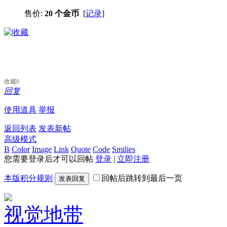
售价:
20 个金币
[
记录
]
收藏
0
回复
使用道具
举报
返回列表
发表新帖
高级模式
B
Color
Image
Link
Quote
Code
Smilies
您需要登录后才可以回帖
登录
|
立即注册
本版积分规则
回帖后跳转到最后一页
发表回复
视觉地带