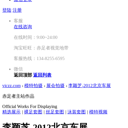
登陆
注册
客服
在线咨询
在线时间：9:00~24:00
淘宝旺旺：赤足者视觉地带
客服热线：134-8255-6595
微信
返回顶部
返回列表
viczz.com
›
模特拍摄
›
展会拍摄
›
李颖芝-2012北京车展
赤足者主站作品
Official Works For Displaying
精选展示
|
裸足套图
|
丝足套图
|
泳装套图
|
模特视频
李颖芝-2012北京车展