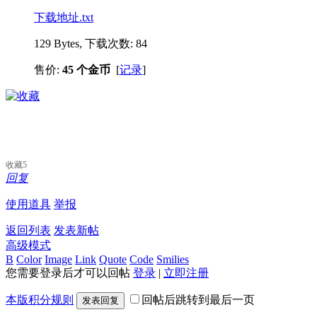
下载地址.txt
129 Bytes, 下载次数: 84
售价:
45 个金币
[
记录
]
收藏
5
回复
使用道具
举报
返回列表
发表新帖
高级模式
B
Color
Image
Link
Quote
Code
Smilies
您需要登录后才可以回帖
登录
|
立即注册
本版积分规则
回帖后跳转到最后一页
发表回复