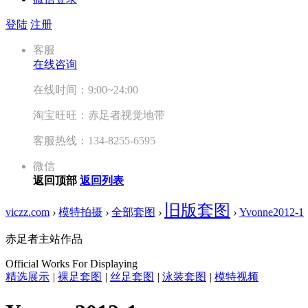
登陆
注册
客服
在线咨询
在线时间：9:00~24:00
淘宝旺旺：赤足者视觉地带
客服热线：134-8255-6595
微信
返回顶部
返回列表
旧版套图
viczz.com
›
模特拍摄
›
全部套图
›
›
Yvonne2012-1
赤足者主站作品
Official Works For Displaying
精选展示
|
裸足套图
|
丝足套图
|
泳装套图
|
模特视频