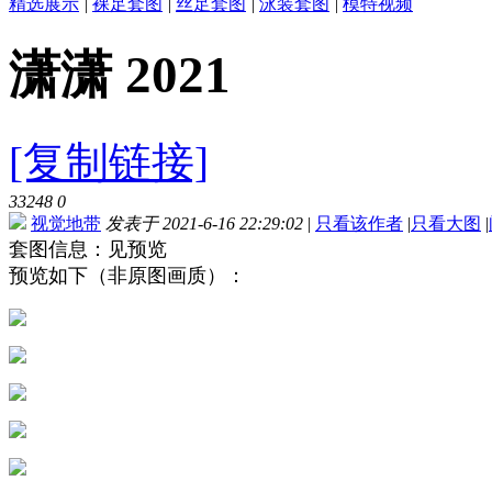
精选展示
|
裸足套图
|
丝足套图
|
泳装套图
|
模特视频
潇潇 2021
[复制链接]
33248
0
视觉地带
发表于 2021-6-16 22:29:02
|
只看该作者
|
只看大图
|
套图信息：见预览
预览如下（非原图画质）：