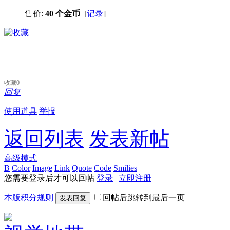
售价:
40 个金币
[
记录
]
收藏
0
回复
使用道具
举报
返回列表
发表新帖
高级模式
B
Color
Image
Link
Quote
Code
Smilies
您需要登录后才可以回帖
登录
|
立即注册
本版积分规则
回帖后跳转到最后一页
发表回复