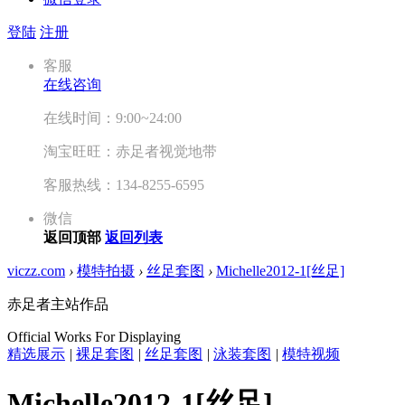
登陆
注册
客服
在线咨询
在线时间：9:00~24:00
淘宝旺旺：赤足者视觉地带
客服热线：134-8255-6595
微信
返回顶部
返回列表
viczz.com
›
模特拍摄
›
丝足套图
›
Michelle2012-1[丝足]
赤足者主站作品
Official Works For Displaying
精选展示
|
裸足套图
|
丝足套图
|
泳装套图
|
模特视频
Michelle2012-1[丝足]