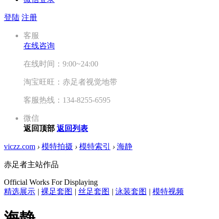
登陆
注册
客服
在线咨询
在线时间：9:00~24:00
淘宝旺旺：赤足者视觉地带
客服热线：134-8255-6595
微信
返回顶部
返回列表
viczz.com
›
模特拍摄
›
模特索引
›
海静
赤足者主站作品
Official Works For Displaying
精选展示
|
裸足套图
|
丝足套图
|
泳装套图
|
模特视频
海静