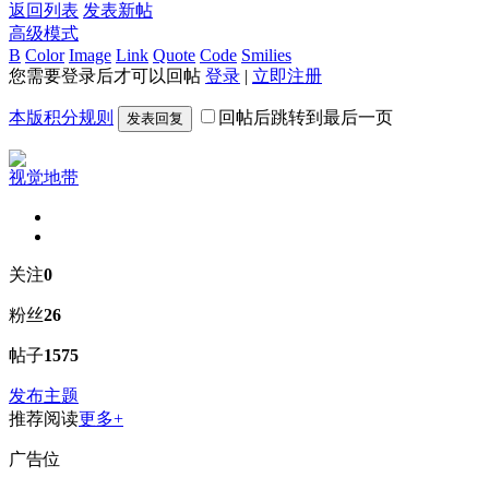
返回列表
发表新帖
高级模式
B
Color
Image
Link
Quote
Code
Smilies
您需要登录后才可以回帖
登录
|
立即注册
本版积分规则
回帖后跳转到最后一页
发表回复
视觉地带
关注
0
粉丝
26
帖子
1575
发布主题
推荐阅读
更多+
广告位