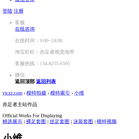
登陆
注册
客服
在线咨询
在线时间：9:00~24:00
淘宝旺旺：赤足者视觉地带
客服热线：134-8255-6595
微信
返回顶部
返回列表
viczz.com
›
模特拍摄
›
模特索引
›
小维
赤足者主站作品
Official Works For Displaying
精选展示
|
裸足套图
|
丝足套图
|
泳装套图
|
模特视频
小维