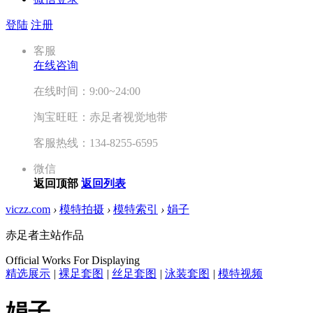
登陆
注册
客服
在线咨询
在线时间：9:00~24:00
淘宝旺旺：赤足者视觉地带
客服热线：134-8255-6595
微信
返回顶部
返回列表
viczz.com
›
模特拍摄
›
模特索引
›
娟子
赤足者主站作品
Official Works For Displaying
精选展示
|
裸足套图
|
丝足套图
|
泳装套图
|
模特视频
娟子