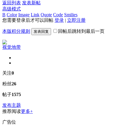
返回列表
发表新帖
高级模式
B
Color
Image
Link
Quote
Code
Smilies
您需要登录后才可以回帖
登录
|
立即注册
本版积分规则
回帖后跳转到最后一页
发表回复
视觉地带
关注
0
粉丝
26
帖子
1575
发布主题
推荐阅读
更多+
广告位