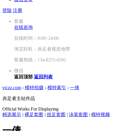
登陆
注册
客服
在线咨询
在线时间：9:00~24:00
淘宝旺旺：赤足者视觉地带
客服热线：134-8255-6595
微信
返回顶部
返回列表
viczz.com
›
模特拍摄
›
模特索引
›
一倩
赤足者主站作品
Official Works For Displaying
精选展示
|
裸足套图
|
丝足套图
|
泳装套图
|
模特视频
一倩