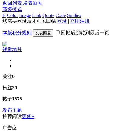
返回列表
发表新帖
高级模式
B
Color
Image
Link
Quote
Code
Smilies
您需要登录后才可以回帖
登录
|
立即注册
本版积分规则
回帖后跳转到最后一页
发表回复
视觉地带
关注
0
粉丝
26
帖子
1575
发布主题
推荐阅读
更多+
广告位