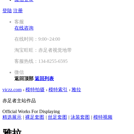
登陆
注册
客服
在线咨询
在线时间：9:00~24:00
淘宝旺旺：赤足者视觉地带
客服热线：134-8255-6595
微信
返回顶部
返回列表
viczz.com
›
模特拍摄
›
模特索引
›
雅拉
赤足者主站作品
Official Works For Displaying
精选展示
|
裸足套图
|
丝足套图
|
泳装套图
|
模特视频
雅拉