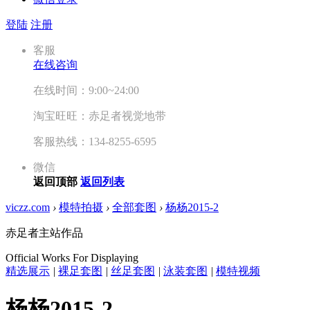
登陆
注册
客服
在线咨询
在线时间：9:00~24:00
淘宝旺旺：赤足者视觉地带
客服热线：134-8255-6595
微信
返回顶部
返回列表
viczz.com
›
模特拍摄
›
全部套图
›
杨杨2015-2
赤足者主站作品
Official Works For Displaying
精选展示
|
裸足套图
|
丝足套图
|
泳装套图
|
模特视频
杨杨2015-2