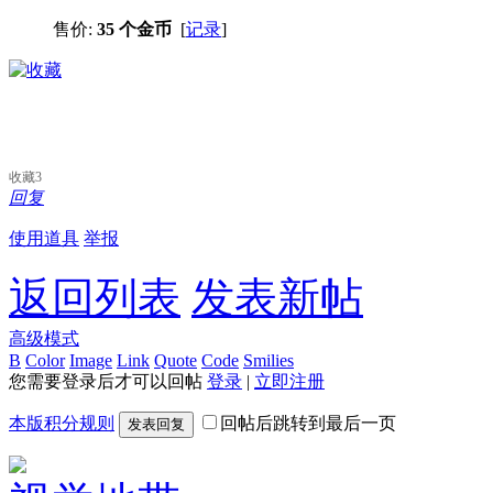
售价:
35 个金币
[
记录
]
收藏
3
回复
使用道具
举报
返回列表
发表新帖
高级模式
B
Color
Image
Link
Quote
Code
Smilies
您需要登录后才可以回帖
登录
|
立即注册
本版积分规则
回帖后跳转到最后一页
发表回复