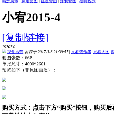
精选展示
|
裸足套图
|
丝足套图
|
泳装套图
|
模特视频
小宥2015-4
[复制链接]
19707
0
视觉地带
发表于 2017-3-6 21:39:57
|
只看该作者
|
只看大图
|
套图张数：66P
单张尺寸：4000*2661
预览如下（非原图画质）：
购买方式：点击下方“购买”按钮，购买后再点