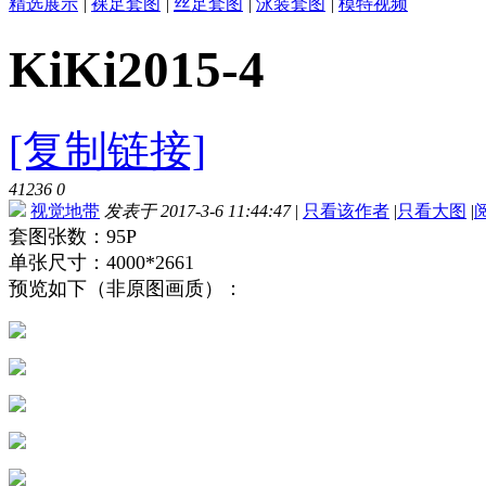
精选展示
|
裸足套图
|
丝足套图
|
泳装套图
|
模特视频
KiKi2015-4
[复制链接]
41236
0
视觉地带
发表于 2017-3-6 11:44:47
|
只看该作者
|
只看大图
|
套图张数：95P
单张尺寸：4000*2661
预览如下（非原图画质）：