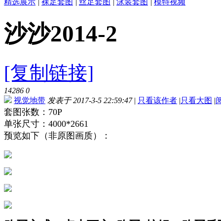
精选展示
|
裸足套图
|
丝足套图
|
泳装套图
|
模特视频
沙沙2014-2
[复制链接]
14286
0
视觉地带
发表于 2017-3-5 22:59:47
|
只看该作者
|
只看大图
|
套图张数：70P
单张尺寸：4000*2661
预览如下（非原图画质）：