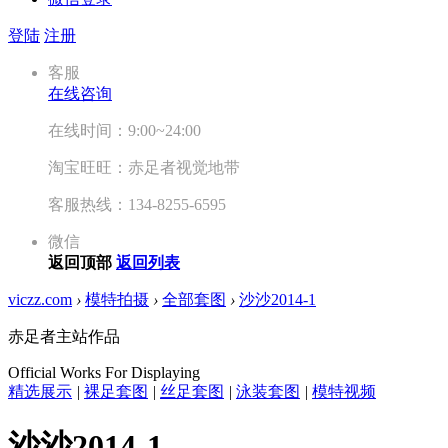
登陆
注册
客服
在线咨询
在线时间：9:00~24:00
淘宝旺旺：赤足者视觉地带
客服热线：134-8255-6595
微信
返回顶部
返回列表
viczz.com
›
模特拍摄
›
全部套图
›
沙沙2014-1
赤足者主站作品
Official Works For Displaying
精选展示
|
裸足套图
|
丝足套图
|
泳装套图
|
模特视频
沙沙2014-1