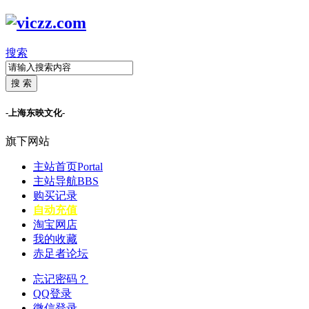
搜索
搜 索
-上海东映文化-
旗下网站
主站首页
Portal
主站导航
BBS
购买记录
自动充值
淘宝网店
我的收藏
赤足者论坛
忘记密码？
QQ登录
微信登录