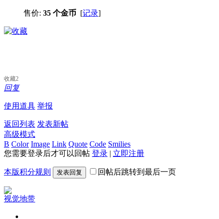
售价:
35 个金币
[
记录
]
收藏
2
回复
使用道具
举报
返回列表
发表新帖
高级模式
B
Color
Image
Link
Quote
Code
Smilies
您需要登录后才可以回帖
登录
|
立即注册
本版积分规则
回帖后跳转到最后一页
发表回复
视觉地带