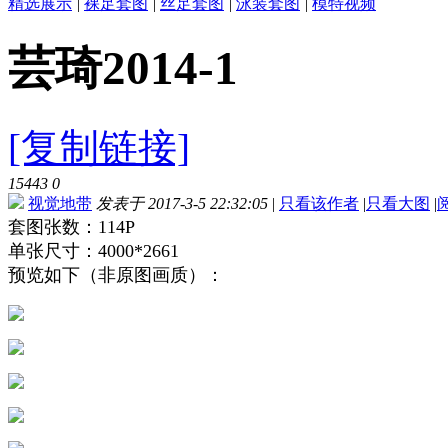
精选展示
|
裸足套图
|
丝足套图
|
泳装套图
|
模特视频
芸琦2014-1
[复制链接]
15443
0
视觉地带
发表于 2017-3-5 22:32:05
|
只看该作者
|
只看大图
|
套图张数：114P
单张尺寸：4000*2661
预览如下（非原图画质）：