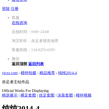
登陆
注册
客服
在线咨询
在线时间：9:00~24:00
淘宝旺旺：赤足者视觉地带
客服热线：134-8255-6595
微信
返回顶部
返回列表
viczz.com
›
模特拍摄
›
精品推荐
›
纯纯2014-4
赤足者主站作品
Official Works For Displaying
精选展示
|
裸足套图
|
丝足套图
|
泳装套图
|
模特视频
纯纯2014-4