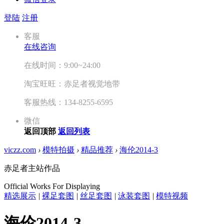
登陆
注册
客服
在线咨询
在线时间：9:00~24:00
淘宝旺旺：赤足者视觉地带
客服热线：134-8255-6595
微信
返回顶部
返回列表
viczz.com
›
模特拍摄
›
精品推荐
›
海伦2014-3
赤足者主站作品
Official Works For Displaying
精选展示
|
裸足套图
|
丝足套图
|
泳装套图
|
模特视频
海伦2014-3