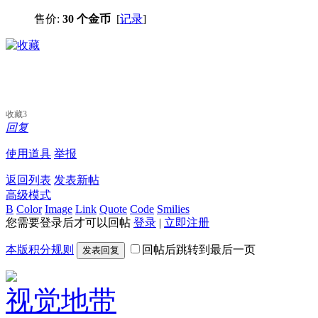
售价:
30 个金币
[
记录
]
收藏
3
回复
使用道具
举报
返回列表
发表新帖
高级模式
B
Color
Image
Link
Quote
Code
Smilies
您需要登录后才可以回帖
登录
|
立即注册
本版积分规则
回帖后跳转到最后一页
发表回复
视觉地带