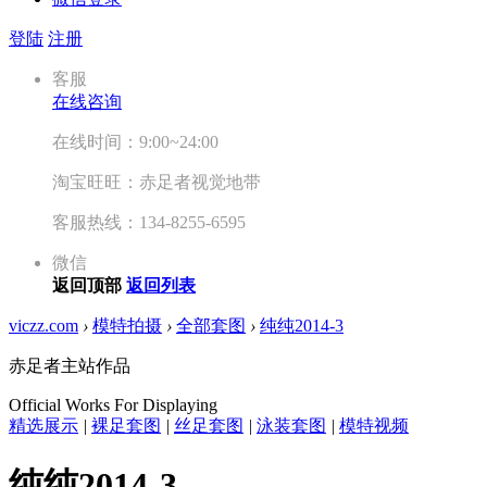
登陆
注册
客服
在线咨询
在线时间：9:00~24:00
淘宝旺旺：赤足者视觉地带
客服热线：134-8255-6595
微信
返回顶部
返回列表
viczz.com
›
模特拍摄
›
全部套图
›
纯纯2014-3
赤足者主站作品
Official Works For Displaying
精选展示
|
裸足套图
|
丝足套图
|
泳装套图
|
模特视频
纯纯2014-3