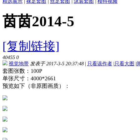
精选展示
|
裸足套图
|
丝足套图
|
泳装套图
|
模特视频
茵茵2014-5
[复制链接]
40455
0
视觉地带
发表于 2017-3-5 20:37:48
|
只看该作者
|
只看大图
|
套图张数：100P
单张尺寸：4000*2661
预览如下（非原图画质）：