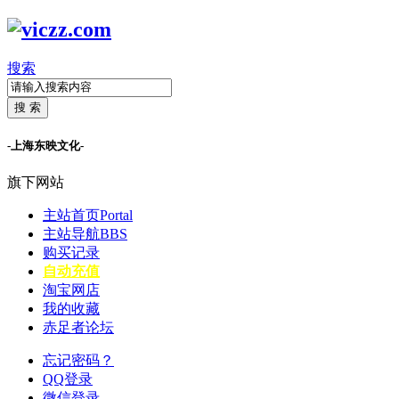
搜索
搜 索
-上海东映文化-
旗下网站
主站首页
Portal
主站导航
BBS
购买记录
自动充值
淘宝网店
我的收藏
赤足者论坛
忘记密码？
QQ登录
微信登录