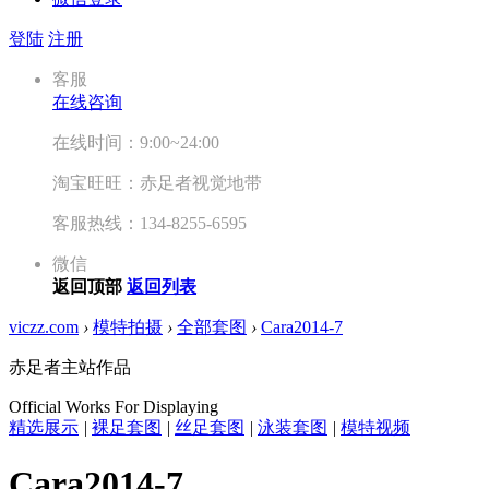
登陆
注册
客服
在线咨询
在线时间：9:00~24:00
淘宝旺旺：赤足者视觉地带
客服热线：134-8255-6595
微信
返回顶部
返回列表
viczz.com
›
模特拍摄
›
全部套图
›
Cara2014-7
赤足者主站作品
Official Works For Displaying
精选展示
|
裸足套图
|
丝足套图
|
泳装套图
|
模特视频
Cara2014-7