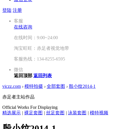
登陆
注册
客服
在线咨询
在线时间：9:00~24:00
淘宝旺旺：赤足者视觉地带
客服热线：134-8255-6595
微信
返回顶部
返回列表
viczz.com
›
模特拍摄
›
全部套图
›
殷小纹2014-1
赤足者主站作品
Official Works For Displaying
精选展示
|
裸足套图
|
丝足套图
|
泳装套图
|
模特视频
殷小纹2014-1