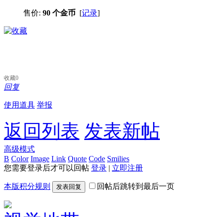
售价:
90 个金币
[
记录
]
收藏
0
回复
使用道具
举报
返回列表
发表新帖
高级模式
B
Color
Image
Link
Quote
Code
Smilies
您需要登录后才可以回帖
登录
|
立即注册
本版积分规则
回帖后跳转到最后一页
发表回复