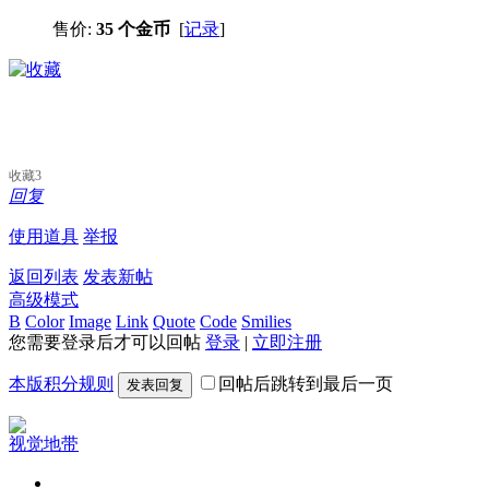
售价:
35 个金币
[
记录
]
收藏
3
回复
使用道具
举报
返回列表
发表新帖
高级模式
B
Color
Image
Link
Quote
Code
Smilies
您需要登录后才可以回帖
登录
|
立即注册
本版积分规则
回帖后跳转到最后一页
发表回复
视觉地带