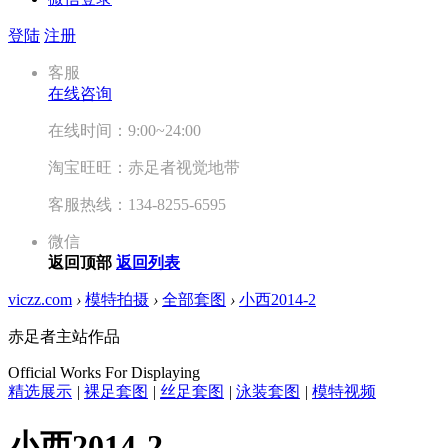
登陆
注册
客服
在线咨询
在线时间：9:00~24:00
淘宝旺旺：赤足者视觉地带
客服热线：134-8255-6595
微信
返回顶部
返回列表
viczz.com
›
模特拍摄
›
全部套图
›
小西2014-2
赤足者主站作品
Official Works For Displaying
精选展示
|
裸足套图
|
丝足套图
|
泳装套图
|
模特视频
小西2014-2