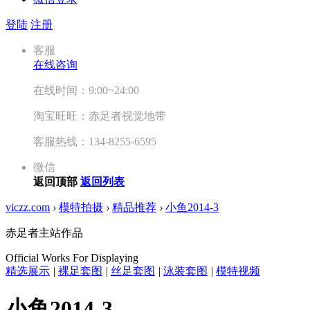
登陆
注册
客服
在线咨询
在线时间：9:00~24:00
淘宝旺旺：赤足者视觉地带
客服热线：134-8255-6595
微信
返回顶部
返回列表
viczz.com
›
模特拍摄
›
精品推荐
›
小鱼2014-3
赤足者主站作品
Official Works For Displaying
精选展示
|
裸足套图
|
丝足套图
|
泳装套图
|
模特视频
小鱼2014-3