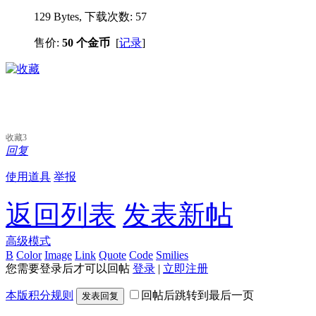
129 Bytes, 下载次数: 57
售价:
50 个金币
[
记录
]
收藏
3
回复
使用道具
举报
返回列表
发表新帖
高级模式
B
Color
Image
Link
Quote
Code
Smilies
您需要登录后才可以回帖
登录
|
立即注册
本版积分规则
回帖后跳转到最后一页
发表回复