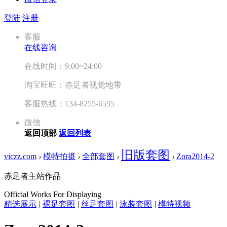
登陆
注册
客服
在线咨询
在线时间：9:00~24:00
淘宝旺旺：赤足者视觉地带
客服热线：134-8255-6595
微信
返回顶部
返回列表
旧版套图
viczz.com
›
模特拍摄
›
全部套图
›
›
Zora2014-2
赤足者主站作品
Official Works For Displaying
精选展示
|
裸足套图
|
丝足套图
|
泳装套图
|
模特视频