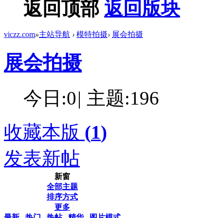
返回顶部
返回版块
viczz.com
»
主站导航
›
模特拍摄
›
展会拍摄
展会拍摄
今日:
0
|
主题:
196
收藏本版
(
1
)
发表新帖
新窗
全部主题
排序方式
更多
最新
热门
热帖
精华
图片模式