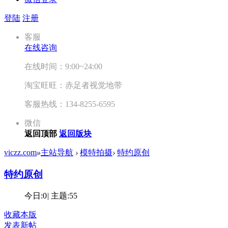
登陆
注册
客服
在线咨询
在线时间：9:00~24:00
淘宝旺旺：赤足者视觉地带
客服热线：134-8255-6595
微信
返回顶部
返回版块
viczz.com
»
主站导航
›
模特拍摄
›
特约原创
特约原创
今日:
0
|
主题:
55
收藏本版
发表新帖