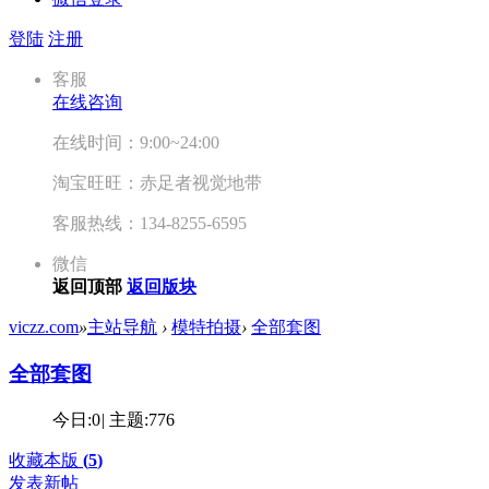
登陆
注册
客服
在线咨询
在线时间：9:00~24:00
淘宝旺旺：赤足者视觉地带
客服热线：134-8255-6595
微信
返回顶部
返回版块
viczz.com
»
主站导航
›
模特拍摄
›
全部套图
全部套图
今日:
0
|
主题:
776
收藏本版
(
5
)
发表新帖